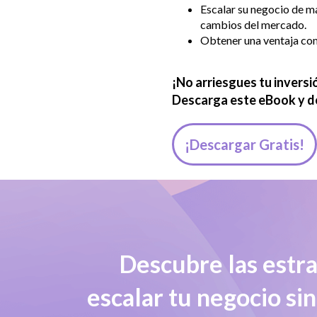
Escalar su negocio de ma
cambios del mercado.
Obtener una ventaja comp
¡No arriesgues tu inversi
Descarga este eBook y d
¡Descargar Gratis!
Descubre las estra
escalar tu negocio sin