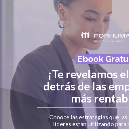
Ebook Gratu
¡
Te revelamos el
detrás de las emp
más rentab
Conoce las estrategias que las
líderes están utilizando para