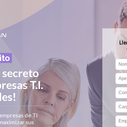
Ll
ito
 secreto
resas T.I.
les!
 empresas de TI
 maximizar sus